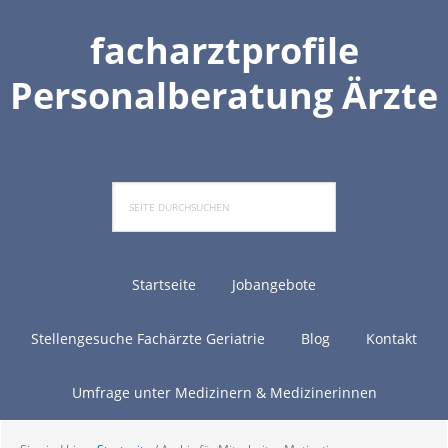
Zur
Zum
Zur
Zur
Hauptnavigation
Inhalt
Seitenspalte
Fußzeile
facharztprofile
springen
springen
springen
springen
Personalberatung Ärzte
Seite
durchsuchen
Startseite
Jobangebote
Stellengesuche Fachärzte Geriatrie
Blog
Kontakt
Umfrage unter Medizinern & Medizinerinnen