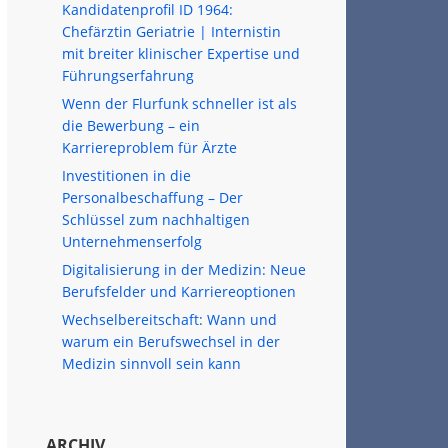
Kandidatenprofil ID 1964:
Chefärztin Geriatrie | Internistin
mit breiter klinischer Expertise und
Führungserfahrung
Wenn der Flurfunk schneller ist als
die Bewerbung – ein
Karriereproblem für Ärzte
Investitionen in die
Personalbeschaffung – Der
Schlüssel zum nachhaltigen
Unternehmenserfolg
Digitalisierung in der Medizin: Neue
Berufsfelder und Karriereoptionen
Wechselbereitschaft: Wann und
warum ein Berufswechsel in der
Medizin sinnvoll sein kann
ARCHIV