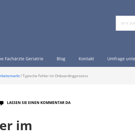
Seite
durchsu
e Fachärzte Geriatrie
Blog
Kontakt
Umfrage unte
Arbeitsmarkt
/
Typische Fehler im Onboardingprozess
LASSEN SIE EINEN KOMMENTAR DA
er im