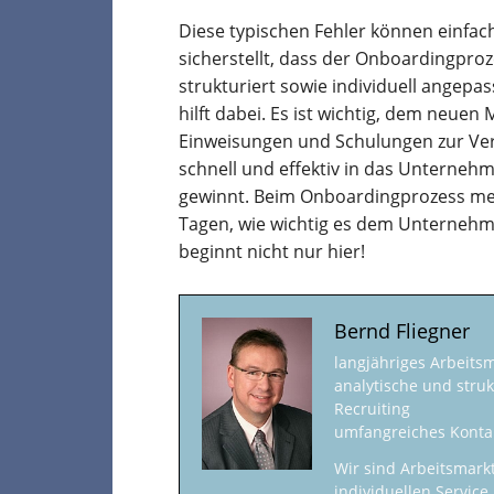
Diese typischen Fehler können einf
sicherstellt, dass der Onboardingpro
strukturiert sowie individuell angepa
hilft dabei. Es ist wichtig, dem neuen
Einweisungen und Schulungen zur Verf
schnell und effektiv in das Unternehm
gewinnt. Beim Onboardingprozess merk
Tagen, wie wichtig es dem Unternehm
beginnt nicht nur hier!
Bernd Fliegner
langjähriges Arbeits
analytische und struk
Recruiting
umfangreiches Konta
Wir sind Arbeitsmark
individuellen Service