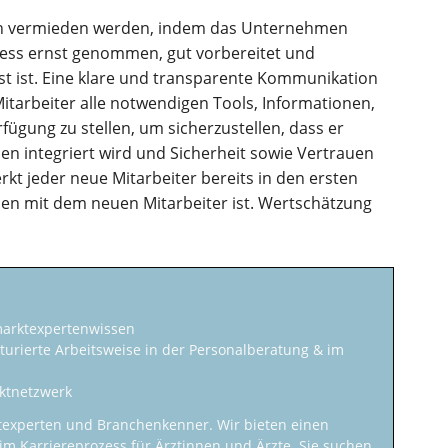
ach vermieden werden, indem das Unternehmen
zess ernst genommen, gut vorbereitet und
sst ist. Eine klare und transparente Kommunikation
 Mitarbeiter alle notwendigen Tools, Informationen,
ügung zu stellen, um sicherzustellen, dass er
en integriert wird und Sicherheit sowie Vertrauen
t jeder neue Mitarbeiter bereits in den ersten
en mit dem neuen Mitarbeiter ist. Wertschätzung
marktexpertenwissen
turierte Arbeitsweise in der Personalberatung & im
ktnetzwerk
texperten und Branchenkenner. Wir bieten einen
 im Karriereprozess für Ärztinnen und Ärzte. Sie suchen