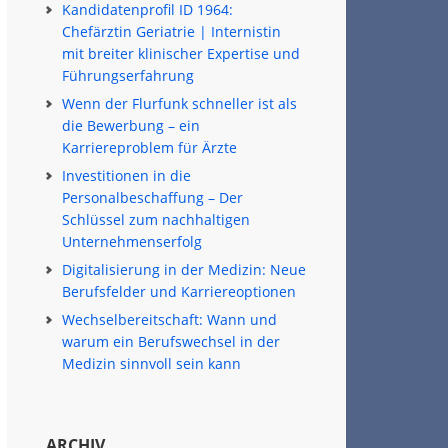
Kandidatenprofil ID 1964:
Chefärztin Geriatrie | Internistin
mit breiter klinischer Expertise und
Führungserfahrung
Wenn der Flurfunk schneller ist als
die Bewerbung – ein
Karriereproblem für Ärzte
Investitionen in die
Personalbeschaffung – Der
Schlüssel zum nachhaltigen
Unternehmenserfolg
Digitalisierung in der Medizin: Neue
Berufsfelder und Karriereoptionen
Wechselbereitschaft: Wann und
warum ein Berufswechsel in der
Medizin sinnvoll sein kann
ARCHIV