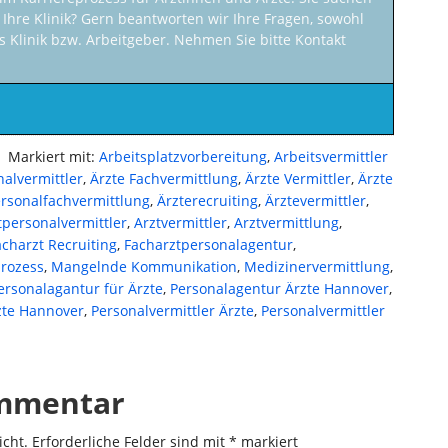
 Ihre Klinik? Gern beantworten wir Ihre Fragen, sowohl
ls Klinik bzw. Arbeitgeber. Nehmen Sie bitte Kontakt
Markiert mit:
Arbeitsplatzvorbereitung
,
Arbeitsvermittler
nalvermittler
,
Ärzte Fachvermittlung
,
Ärzte Vermittler
,
Ärzte
rsonalfachvermittlung
,
Ärzterecruiting
,
Ärztevermittler
,
tpersonalvermittler
,
Arztvermittler
,
Arztvermittlung
,
acharzt Recruiting
,
Facharztpersonalagentur
,
rozess
,
Mangelnde Kommunikation
,
Medizinervermittlung
,
ersonalagantur für Ärzte
,
Personalagentur Ärzte Hannover
,
zte Hannover
,
Personalvermittler Ärzte
,
Personalvermittler
ommentar
icht.
Erforderliche Felder sind mit
*
markiert